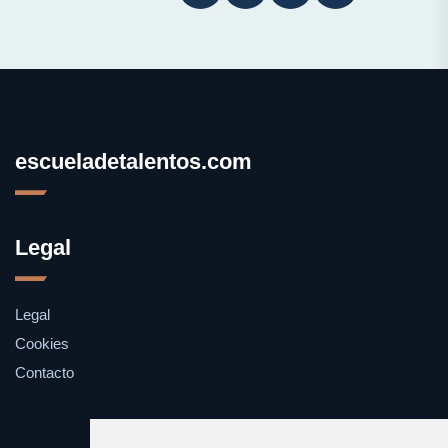
escueladetalentos.com
Legal
Legal
Cookies
Contacto