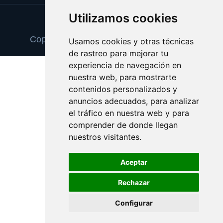
Utilizamos cookies
Update cookies preferences
Copyright © 2026 escueladetalentos.com
Usamos cookies y otras técnicas
de rastreo para mejorar tu
experiencia de navegación en
nuestra web, para mostrarte
contenidos personalizados y
anuncios adecuados, para analizar
el tráfico en nuestra web y para
comprender de donde llegan
nuestros visitantes.
Aceptar
Rechazar
Configurar